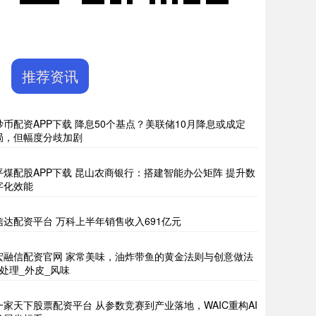
推荐资讯
炒币配资APP下载 降息50个基点？美联储10月降息或成定
局，但幅度分歧加剧
平煤配股APP下载 昆山农商银行：搭建智能办公矩阵 提升数
字化效能
信达配资平台 万科上半年销售收入691亿元
宏融信配资官网 家常美味，油炸带鱼的黄金法则与创意做法
_处理_外皮_风味
一家天下股票配资平台 从参数竞赛到产业落地，WAIC重构AI