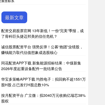
发展坐标系
最新文章
配资交易股票官网 13年新低！一份“完美”季报，成
了骨科巨头捷迈邦美的信任危机？
诚信股票配资平台 强势反弹！公募“抱团”业绩股，
赚钱能力取代估值想象成选股核心
同花配资APP下载 新集能源招标结果：中煤新集
2026年度起重设备配件一批结果公告
华宝多策略APP下载 均胜电子：拟回购不超1551万
股H股 占已发行H股总数10%
按月配资平台 广立微：拟3040万元收购亿瑞芯38%
股权