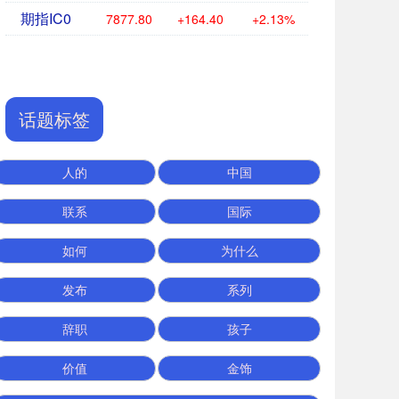
期指IC0
7877.80
+164.40
+2.13%
话题标签
人的
中国
联系
国际
如何
为什么
发布
系列
辞职
孩子
价值
金饰