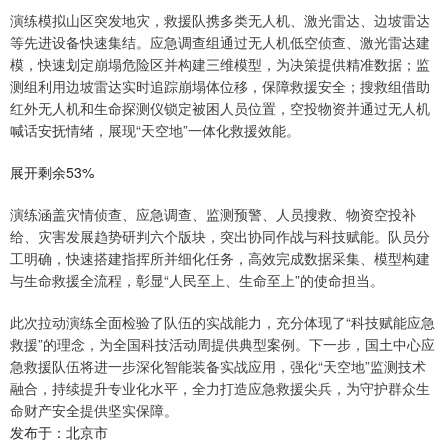
演练模拟山区突发地灾，救援队携多类无人机、激光雷达、边坡雷达
等先进设备快速集结。应急调查组通过无人机低空侦查、激光雷达建
模，快速划定崩塌危险区并构建三维模型，为决策提供精准数据；监
测组利用边坡雷达实时追踪崩塌体位移，保障救援安全；搜救组借助
红外无人机和生命探测仪锁定被困人员位置，空投物资并通过无人机
喊话安抚情绪，展现“天空地”一体化救援效能。
展开剩余53%
演练涵盖灾情侦查、应急调查、监测预警、人员搜救、物资空投补
给、灾害发展趋势研判六个版块，突出协同作战与科技赋能。队员分
工明确，快速搭建指挥所并细化任务，高效完成数据采集、模型构建
与生命救援全流程，彰显“人民至上、生命至上”的使命担当。
此次拉动演练全面检验了队伍的实战能力，充分体现了“科技赋能应急
救援”的理念，为全国科技活动周提供典型案例。下一步，国土中心应
急救援队伍将进一步深化智能装备实战应用，强化“天空地”监测技术
融合，持续提升专业化水平，全力打造应急救援尖兵，为守护群众生
命财产安全提供坚实保障。
发布于：北京市