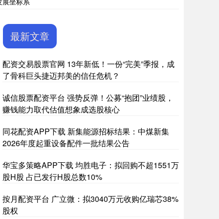
发展坐标系
最新文章
配资交易股票官网 13年新低！一份“完美”季报，成
了骨科巨头捷迈邦美的信任危机？
诚信股票配资平台 强势反弹！公募“抱团”业绩股，
赚钱能力取代估值想象成选股核心
同花配资APP下载 新集能源招标结果：中煤新集
2026年度起重设备配件一批结果公告
华宝多策略APP下载 均胜电子：拟回购不超1551万
股H股 占已发行H股总数10%
按月配资平台 广立微：拟3040万元收购亿瑞芯38%
股权