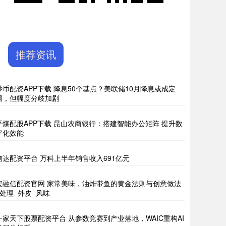
推荐资讯
炒币配资APP下载 降息50个基点？美联储10月降息或成定
局，但幅度分歧加剧
平煤配股APP下载 昆山农商银行：搭建智能办公矩阵 提升数
字化效能
信达配资平台 万科上半年销售收入691亿元
宏融信配资官网 家常美味，油炸带鱼的黄金法则与创意做法
_处理_外皮_风味
一家天下股票配资平台 从参数竞赛到产业落地，WAIC重构AI