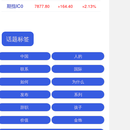
期指IC0
7877.80
+164.40
+2.13%
话题标签
中国
人的
联系
国际
如何
为什么
发布
系列
辞职
孩子
价值
金饰