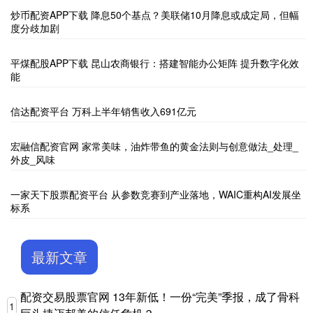
炒币配资APP下载 降息50个基点？美联储10月降息或成定局，但幅
度分歧加剧
平煤配股APP下载 昆山农商银行：搭建智能办公矩阵 提升数字化效
能
信达配资平台 万科上半年销售收入691亿元
宏融信配资官网 家常美味，油炸带鱼的黄金法则与创意做法_处理_
外皮_风味
一家天下股票配资平台 从参数竞赛到产业落地，WAIC重构AI发展坐
标系
最新文章
配资交易股票官网 13年新低！一份“完美”季报，成了骨科
1