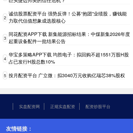
巨头捷迈邦美的信任危机？
诚信股票配资平台 强势反弹！公募“抱团”业绩股，赚钱能
2
力取代估值想象成选股核心
同花配资APP下载 新集能源招标结果：中煤新集2026年度
3
起重设备配件一批结果公告
华宝多策略APP下载 均胜电子：拟回购不超1551万股H股
4
占已发行H股总数10%
按月配资平台 广立微：拟3040万元收购亿瑞芯38%股权
5
实盘配资网
正规实盘配资
配资炒股平台
友情链接：