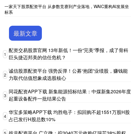
一家天下股票配资平台 从参数竞赛到产业落地，WAIC重构AI发展坐
标系
最新文章
配资交易股票官网 13年新低！一份“完美”季报，成了骨科
1
巨头捷迈邦美的信任危机？
诚信股票配资平台 强势反弹！公募“抱团”业绩股，赚钱能
2
力取代估值想象成选股核心
同花配资APP下载 新集能源招标结果：中煤新集2026年度
3
起重设备配件一批结果公告
华宝多策略APP下载 均胜电子：拟回购不超1551万股H股
4
占已发行H股总数10%
按月配资平台 广立微：拟3040万元收购亿瑞芯38%股权
5