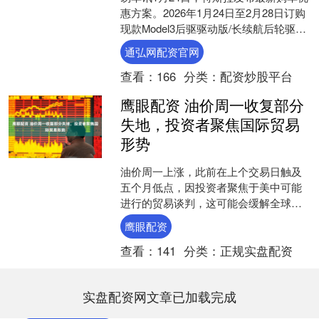
惠方案。2026年1月24日至2月28日订购
现款Model3后驱驱动版/长续航后轮驱动
版/长续航全轮驱动版可享限时8000....
通弘网配资官网
查看：
166
分类：
配资炒股平台
鹰眼配资 油价周一收复部分
失地，投资者聚焦国际贸易
形势
油价周一上涨，此前在上个交易日触及
五个月低点，因投资者聚焦于美中可能
进行的贸易谈判，这可能会缓解全球两
个最大石油消费国之间的贸易紧张局
鹰眼配资
势。 纽约商品交易所11月....
查看：
141
分类：
正规实盘配资
实盘配资网文章已加载完成