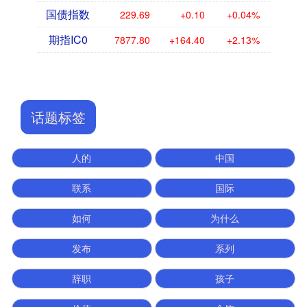
国债指数
229.69
+0.10
+0.04%
期指IC0
7877.80
+164.40
+2.13%
话题标签
人的
中国
联系
国际
如何
为什么
发布
系列
辞职
孩子