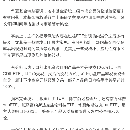
华夏基金特别强调，若本基金后续二级市场交易价格溢价幅度未
有效回落，本基金有权采取向上海证券交易所申请盘中临时停牌、延
长停牌时间等措施以向市场警示风险。
事实上，这样的提示风险内容在过往ETF出现场内溢价之后多有
提及，尤其是一些跨境ETF最为常见。有分析指出，场内基金的交易
容易出现短时间的暴涨暴跌现象，尤其是一些规模小、流动性有限的
基金更容易出现剧烈的价格波动。
有分析认为，目前出现高溢价的产品基本是规模10亿元以下的
QDII-ETF，且T+0交易。灵活的交易方式，加上小盘产品容易被资金
主导，就让不少资金开始频繁交易，部分产品的日内换手率甚至超过
100%。
据不完全统计，截至11月14日，除了前述基金外，还有南方标普
500ETF、汇添富纳斯达克生物科技ETF、华夏纳斯达克100ETF、易
方达奥明日经225ETF等多只产品因溢价被管理人发布公告提示风
险。
为何这些基金备受资本关注呢？从它们的持仓分布来看，覆盖的