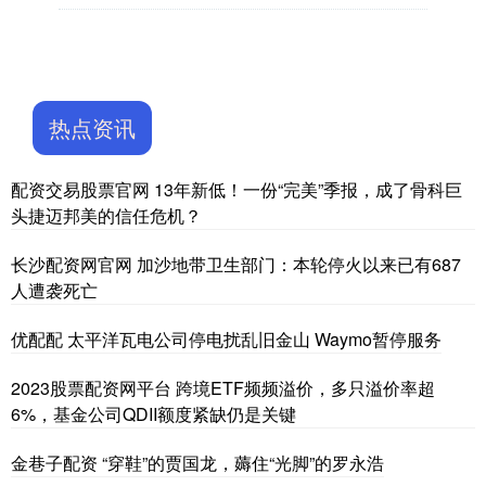
热点资讯
配资交易股票官网 13年新低！一份“完美”季报，成了骨科巨
头捷迈邦美的信任危机？
长沙配资网官网 加沙地带卫生部门：本轮停火以来已有687
人遭袭死亡
优配配 太平洋瓦电公司停电扰乱旧金山 Waymo暂停服务
2023股票配资网平台 跨境ETF频频溢价，多只溢价率超
6%，基金公司QDII额度紧缺仍是关键
金巷子配资 “穿鞋”的贾国龙，薅住“光脚”的罗永浩