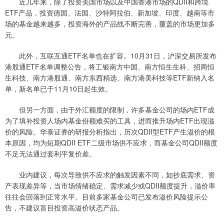
近几年来，除了投资美国市场以及中国香港市场的QDII和跨境
ETF产品，投资德国、法国、沙特阿拉伯、新加坡、印度、越南等市
场的基金越来越多，投资海外的产品线不断完善，覆盖的市场更加多
元。
此外，互联互通ETF名单也在扩容。10月31日，沪深交易所发布
港股通ETF名单调整公告，将工银南方中国、南方恒生生科、招商恒
生科技、南方港股通、南方东西精选、南方港美科技等ETF新纳入名
单，新名单已于11月10日起生效。
但另一方面，由于外汇额度的限制，许多基金公司的场内ETF成
为了填补投资人场内基金份额难买的工具，进而推升场内ETF出现溢
价的风险。华泰证券的研报分析指出，历次QDII型ETF产生溢价的根
本原因，均为短期QDII ETF二级市场供不应求，而基金公司QDII额度
不足无法通过套利平复价差。
业内建议，每次导致供不应求的触发因素不同，如抄底需求、资
产表现差异等，当市场情绪稳定、需求减少或QDII额度提升，溢价率
往往会回落到正常水平。目前多家基金公司已发布溢价风险提示公
告，不建议盲目投资高溢价状态产品。