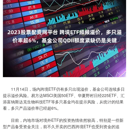
11月14日，场内跨境ETF仍有多只出现溢价，基金公司连续多日
提示溢价风险。易方达MSCI美国50ETF、华夏野村日经225ETF、汇
添富纳斯达克生物科技ETF等多只基金均在提示风险，从统计的结果
看，多只产品溢价率已经超6%。
目前，内地市场对境外ETF的投资热情依然较高，特别是一些新
型产品备受资金关注，前不久开卖的巴西跨境ETF也受到资金的追