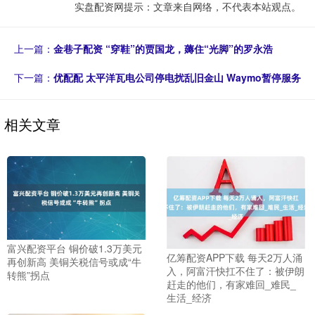
实盘配资网提示：文章来自网络，不代表本站观点。
上一篇：
金巷子配资 “穿鞋”的贾国龙，薅住“光脚”的罗永浩
下一篇：
优配配 太平洋瓦电公司停电扰乱旧金山 Waymo暂停服务
相关文章
富兴配资平台 铜价破1.3万美元
亿筹配资APP下载 每天2万人涌
再创新高 美铜关税信号或成“牛
入，阿富汗快扛不住了：被伊朗
转熊”拐点
赶走的他们，有家难回_难民_
生活_经济