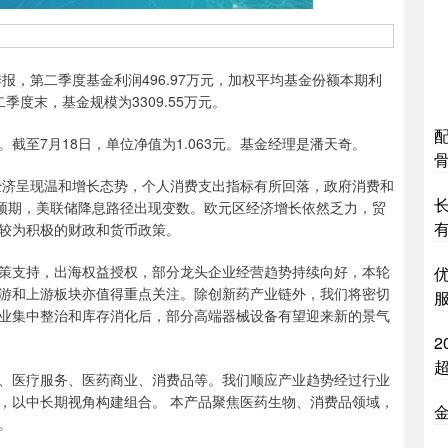
季报，第二季度基金利润496.97万元，加权平均基金份额本期利
二季度末，基金规模为3309.55万元。
7月18日，单位净值为1.063元。基金经理是潘天奇。
济呈现温和增长态势，个人消费支出指标有所回落，政府消费和
超预期，美联储降息路径出现变数。欧元区经济增长依然乏力，贸
有
较为积极的财政和货币政策。
支持，出海权益授权，部分龙头企业经营趋势持续向好，本轮
游和上游板块亦值得重点关注。除创新药产业链外，我们将密切
业集中整治和库存消化后，部分高端器械设备有望迎来新的景气
2
超
医疗服务、医药商业、消费品等。我们顺应产业趋势经过行业
，以中长期视角构建组合。 本产品聚焦医药生物、消费品领域，
金
。