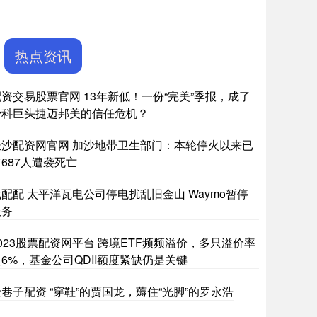
热点资讯
配资交易股票官网 13年新低！一份“完美”季报，成了
骨科巨头捷迈邦美的信任危机？
长沙配资网官网 加沙地带卫生部门：本轮停火以来已
687人遭袭死亡
优配配 太平洋瓦电公司停电扰乱旧金山 Waymo暂停
服务
023股票配资网平台 跨境ETF频频溢价，多只溢价率
6%，基金公司QDII额度紧缺仍是关键
巷子配资 “穿鞋”的贾国龙，薅住“光脚”的罗永浩