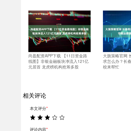
尚盈配资APP下载 【11日资金路
大旗策略官网 
线图】非银金融板块净流入121亿
求怎么办？长
元居首 龙虎榜机构抢筹多股
校来帮忙
相关评论
本文评分
*
评论内容
*