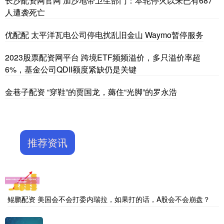
长沙配资网官网 加沙地带卫生部门：本轮停火以来已有687
人遭袭死亡
优配配 太平洋瓦电公司停电扰乱旧金山 Waymo暂停服务
2023股票配资网平台 跨境ETF频频溢价，多只溢价率超
6%，基金公司QDII额度紧缺仍是关键
金巷子配资 “穿鞋”的贾国龙，薅住“光脚”的罗永浩
推荐资讯
鲲鹏配资 美国会不会打委内瑞拉，如果打的话，A股会不会崩盘？