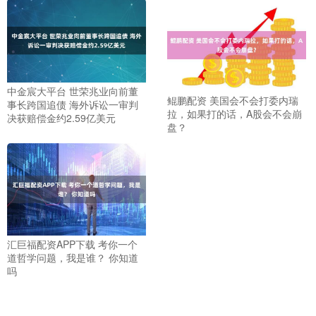
中金宸大平台 世荣兆业向前董
鲲鹏配资 美国会不会打委内瑞
事长跨国追债 海外诉讼一审判
拉，如果打的话，A股会不会崩
决获赔偿金约2.59亿美元
盘？
汇巨福配资APP下载 考你一个
道哲学问题，我是谁？ 你知道
吗