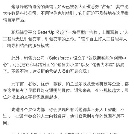
这条静谧街道旁的商铺，如今已被各大企业悉数 “占领”，其中绝
大多数是科技公司。不用说你也能猜到，它们正迫不及待地在这里推
销自家产品。
职场辅导平台 BetterUp 竖起了一块巨型广告牌，上面写着：“人
工智能无法引领变革，引领变革的是你。” 该平台主打人工智能与人
工辅导相结合的服务模式。
此外，销售力公司（Salesforce）设立了 “达沃斯智能体创新中
心”，可别把它和马路对面的 “销售力小屋” 以及 “销售力木屋” 搞混
了。不得不说，达沃斯的营销人员们可真会玩！
元宇宙、谷歌、优步、微软、帕兰提尔以及云讯科技等企业，都
在这里抢占了显眼且灯火通明的展位。通常来说，企业规模越大，展
位外墙上的文字标识反而越少。
走进各个展位内部，你会发现所有话题都离不开人工智能。不
过，一些常年参会的人士向我透露，他们察觉到今年的氛围有所不
同。