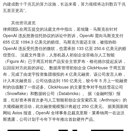
内建成数十千兆瓦的算力设施，长远来看，算力规模将达到数百千兆
瓦甚至更高”。
其他资讯速览
律师团队在周五提交的法庭文件中指出，若埃隆・马斯克在针对
OpenAI 违反慈善信托协议的诉讼中胜诉，OpenAI 需向马斯克支付
655 亿至 1094.3 亿美元的赔偿。马斯克方面还主张，被指协助
OpenAI 违反受托责任的微软，也需承担 133 亿至 250.6 亿美元的赔
偿责任。 法庭文件显示，人形机器人初创企业菲格尔人工智能
（Figure AI）已于周五对前产品安全主管罗布・格伦德尔提起反诉，
以回应对方此前的诉讼。 数据库管理初创企业 ClickHouse 于周五宣
布，完成了由龙宇投资集团领投的 4 亿美元融资。该公司发言人称，
计入本次融资后，公司估值达到 150 亿美元，较今年 5 月上一轮融资
时的估值翻了一倍还多。ClickHouse 的主要竞争对手包括雪花公司
（Snowflake）和数据砖公司（Databricks）。 据《金融时报》报
道，红杉资本将首次参与人工智能初创企业安索匹克（Anthropic）的
大规模融资活动，此次融资规模预计将超过 250 亿美元。 据美国新闻
网站 Axios 报道，OpenAI 全球事务总裁克里斯・莱希纳周一在达沃
斯透露，公司计划于今年下半年推出首款硬件产品。