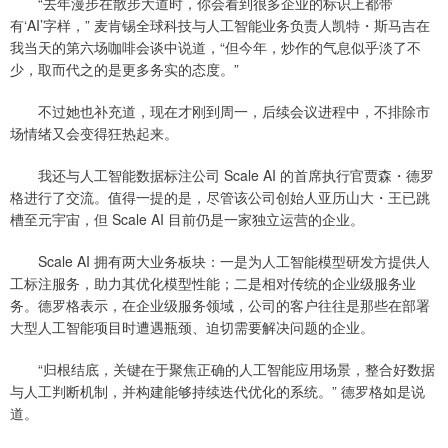
“去年漫步在散步大道时，你会看到很多企业的标识上都带
有‘AI’字样，” 麦肯锡全球科技与人工智能业务负责人凯特・斯马吉在
我当天的第六场咖啡会谈中说道，“但今年，炒作的气息似乎淡了不
少，取而代之的是更多务实的态度。”
不过她也补充道，现在才刚到周一，后续会议进程中，不排除市
场情绪又会变得狂热起来。
我还与人工智能数据标注公司 Scale AI 的首席执行官贾森・德罗
格进行了交流。值得一提的是，尽管该公司创始人亚历山大・王已跳
槽至元宇宙，但 Scale AI 目前仍是一家独立运营的企业。
Scale AI 拥有两大业务板块：一是为人工智能模型研发方提供人
工标注服务，助力其优化模型性能；二是相对传统的企业级服务业
务。德罗格表示，在企业级服务领域，公司的客户往往是那些在部署
大型人工智能项目时遭遇瓶颈、迫切需要解决问题的企业。
“归根结底，关键在于聚焦正确的人工智能应用场景，整合好数据
与人工判断机制，并构建能够持续迭代优化的系统。” 德罗格如是说
道。