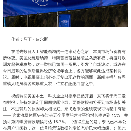
作者：马丁・皮尔斯
在过去数日人工智能领域的一连串动态之后，本周市场节奏将有
所转变。美国总统唐纳德・特朗普因觊觎格陵兰岛所有权，再度对欧
洲发起关税攻势，这一举措已如周一所见，引发了市场波动。或许在
今日启幕的达沃斯世界经济论坛年会上，各方能够就此达成某种协
议。届时，电视屏幕上想必会反复出现这样的画面：新闻主播与各界
重磅人物身着各式厚重大衣，伫立在皑皑白雪之中。
视线转回美国本土，科技企业财报季已然开启，奈飞将于周二发
布财报，英特尔则定于周四披露业绩。两份财报都将受到市场密切关
注，不过背后的原因却大相径庭。奈飞近来的业绩表现可谓稳中有进
—— 这家流媒体巨头在过去五个季度的营收平均增长率达到 15%，并
预计第四季度营收增幅将达 16.7%。（值得注意的是，奈飞已不再公
布用户订阅数，这一信号暗示该数据的增长态势已大幅放缓。）但此