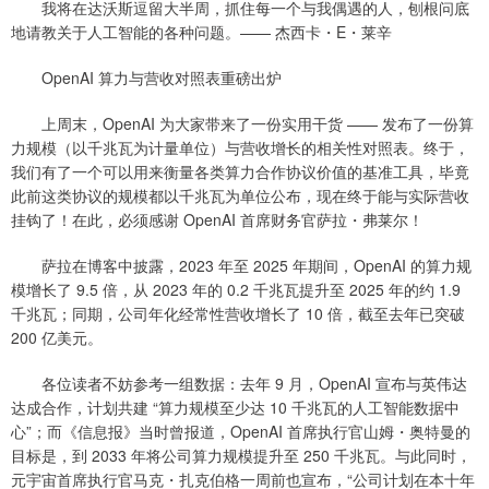
我将在达沃斯逗留大半周，抓住每一个与我偶遇的人，刨根问底
地请教关于人工智能的各种问题。—— 杰西卡・E・莱辛
OpenAI 算力与营收对照表重磅出炉
上周末，OpenAI 为大家带来了一份实用干货 —— 发布了一份算
力规模（以千兆瓦为计量单位）与营收增长的相关性对照表。终于，
我们有了一个可以用来衡量各类算力合作协议价值的基准工具，毕竟
此前这类协议的规模都以千兆瓦为单位公布，现在终于能与实际营收
挂钩了！在此，必须感谢 OpenAI 首席财务官萨拉・弗莱尔！
萨拉在博客中披露，2023 年至 2025 年期间，OpenAI 的算力规
模增长了 9.5 倍，从 2023 年的 0.2 千兆瓦提升至 2025 年的约 1.9
千兆瓦；同期，公司年化经常性营收增长了 10 倍，截至去年已突破
200 亿美元。
各位读者不妨参考一组数据：去年 9 月，OpenAI 宣布与英伟达
达成合作，计划共建 “算力规模至少达 10 千兆瓦的人工智能数据中
心”；而《信息报》当时曾报道，OpenAI 首席执行官山姆・奥特曼的
目标是，到 2033 年将公司算力规模提升至 250 千兆瓦。与此同时，
元宇宙首席执行官马克・扎克伯格一周前也宣布，“公司计划在本十年