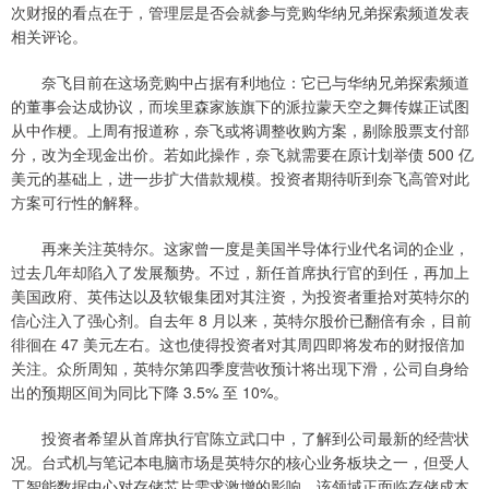
次财报的看点在于，管理层是否会就参与竞购华纳兄弟探索频道发表
相关评论。
奈飞目前在这场竞购中占据有利地位：它已与华纳兄弟探索频道
的董事会达成协议，而埃里森家族旗下的派拉蒙天空之舞传媒正试图
从中作梗。上周有报道称，奈飞或将调整收购方案，剔除股票支付部
分，改为全现金出价。若如此操作，奈飞就需要在原计划举债 500 亿
美元的基础上，进一步扩大借款规模。投资者期待听到奈飞高管对此
方案可行性的解释。
再来关注英特尔。这家曾一度是美国半导体行业代名词的企业，
过去几年却陷入了发展颓势。不过，新任首席执行官的到任，再加上
美国政府、英伟达以及软银集团对其注资，为投资者重拾对英特尔的
信心注入了强心剂。自去年 8 月以来，英特尔股价已翻倍有余，目前
徘徊在 47 美元左右。这也使得投资者对其周四即将发布的财报倍加
关注。众所周知，英特尔第四季度营收预计将出现下滑，公司自身给
出的预期区间为同比下降 3.5% 至 10%。
投资者希望从首席执行官陈立武口中，了解到公司最新的经营状
况。台式机与笔记本电脑市场是英特尔的核心业务板块之一，但受人
工智能数据中心对存储芯片需求激增的影响，该领域正面临存储成本