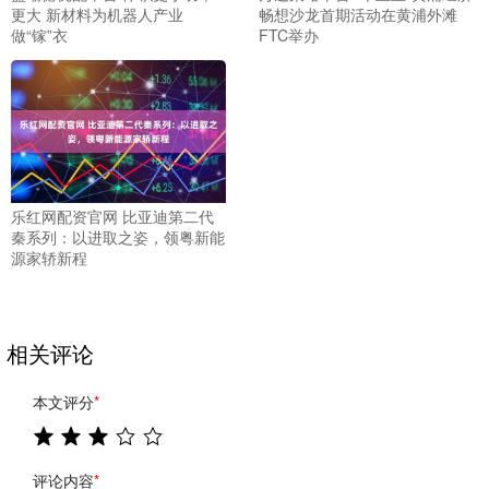
更大 新材料为机器人产业
畅想沙龙首期活动在黄浦外滩
做“镓”衣
FTC举办
乐红网配资官网 比亚迪第二代
秦系列：以进取之姿，领粤新能
源家轿新程
相关评论
本文评分
*
评论内容
*